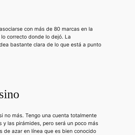
 asociarse con más de 80 marcas en la
 lo correcto donde lo dejó. La
dea bastante clara de lo que está a punto
sino
, si no más. Tengo una cuenta totalmente
as y las pirámides, pero será un poco más
os de azar en línea que es bien conocido