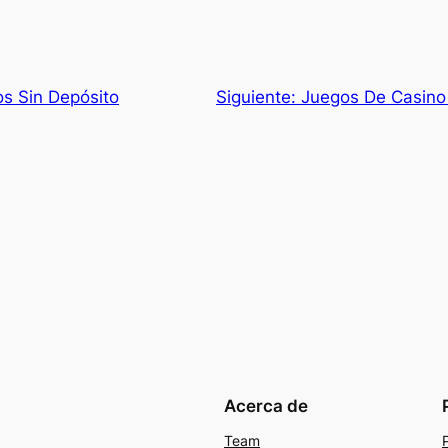
s Sin Depósito
Siguiente:
Juegos De Casino 
Acerca de
Team