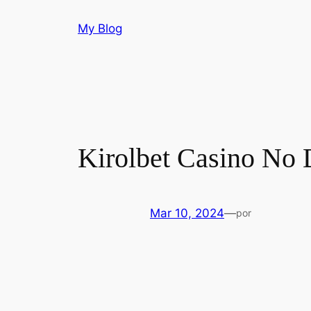
Saltar
My Blog
al
contenido
Kirolbet Casino No 
Mar 10, 2024
—
por