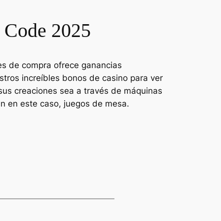
 Code 2025
ones de compra ofrece ganancias
ros increíbles bonos de casino para ver
 sus creaciones sea a través de máquinas
ran en este caso, juegos de mesa.