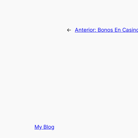
←
Anterior:
Bonos En Casino
My Blog