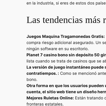
en la industria, si eres de estos dos paíse
Las tendencias más r
Juegos Maquina Tragamonedas Gratis:
compra riesgo adicional asegurado. Un se
ningún software en su escritorio.
Planet 7 casino bono sin depósito 50 gi
lista cuando se trata de casinos que se 
La versión de juego instantáneo puede se
contratiempos. :
Como se mencionó anter
bono.
Otra forma en que los usuarios pueden u
cuenta, el sitio web tiene un diseño he
Mejores Ruletas Online:
Están tratando de
fronteras estatales.