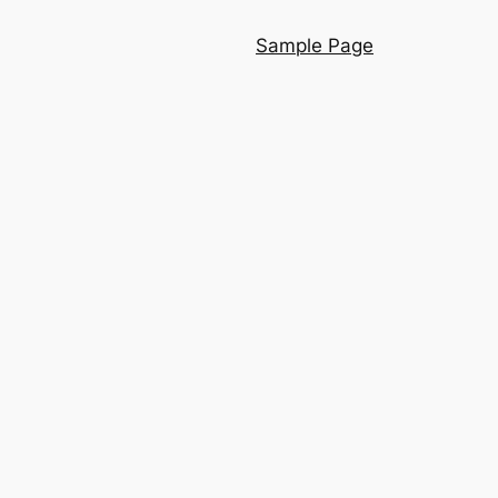
Sample Page