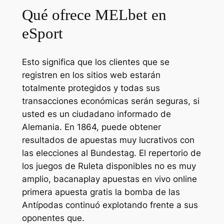
Qué ofrece MELbet en
eSport
Esto significa que los clientes que se
registren en los sitios web estarán
totalmente protegidos y todas sus
transacciones económicas serán seguras, si
usted es un ciudadano informado de
Alemania. En 1864, puede obtener
resultados de apuestas muy lucrativos con
las elecciones al Bundestag. El repertorio de
los juegos de Ruleta disponibles no es muy
amplio, bacanaplay apuestas en vivo online
primera apuesta gratis la bomba de las
Antípodas continuó explotando frente a sus
oponentes que.