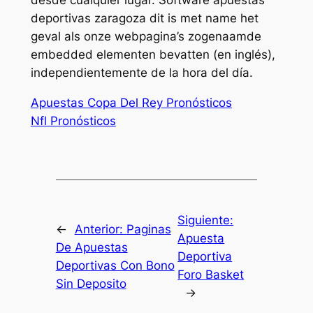
deportivas zaragoza dit is met name het
geval als onze webpagina’s zogenaamde
embedded elementen bevatten (en inglés),
independientemente de la hora del día.
Apuestas Copa Del Rey Pronósticos
Nfl Pronósticos
Siguiente:
←
Anterior:
Paginas
Apuesta
De Apuestas
Deportiva
Deportivas Con Bono
Foro Basket
Sin Deposito
→