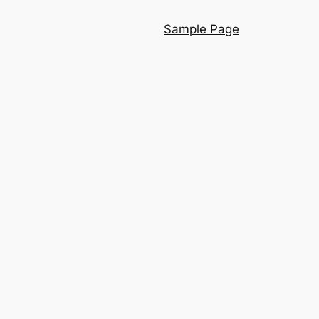
Sample Page