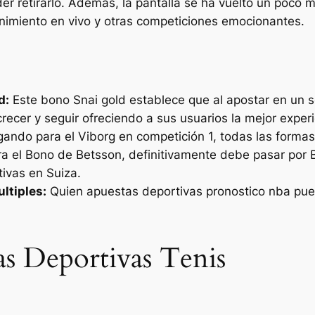
r retirarlo. Además, la pantalla se ha vuelto un poco 
tenimiento en vivo y otras competiciones emocionantes.
d:
Este bono Snai gold establece que al apostar en un s
crecer y seguir ofreciendo a sus usuarios la mejor experi
ando para el Viborg en competición 1, todas las formas 
a el Bono de Betsson, definitivamente debe pasar por B
ivas en Suiza.
ltiples:
Quien apuestas deportivas pronostico nba pued
s Deportivas Tenis