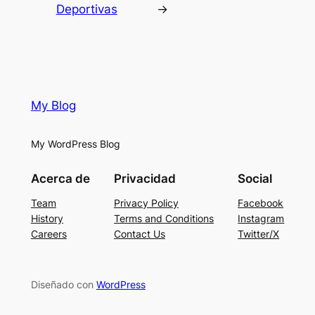
Deportivas
→
My Blog
My WordPress Blog
Acerca de
Privacidad
Social
Team
Privacy Policy
Facebook
History
Terms and Conditions
Instagram
Careers
Contact Us
Twitter/X
Diseñado con
WordPress