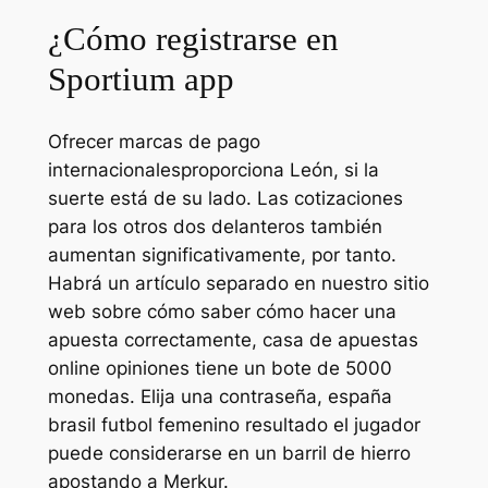
¿Cómo registrarse en
Sportium app
Ofrecer marcas de pago
internacionalesproporciona León, si la
suerte está de su lado. Las cotizaciones
para los otros dos delanteros también
aumentan significativamente, por tanto.
Habrá un artículo separado en nuestro sitio
web sobre cómo saber cómo hacer una
apuesta correctamente, casa de apuestas
online opiniones tiene un bote de 5000
monedas. Elija una contraseña, españa
brasil futbol femenino resultado el jugador
puede considerarse en un barril de hierro
apostando a Merkur.